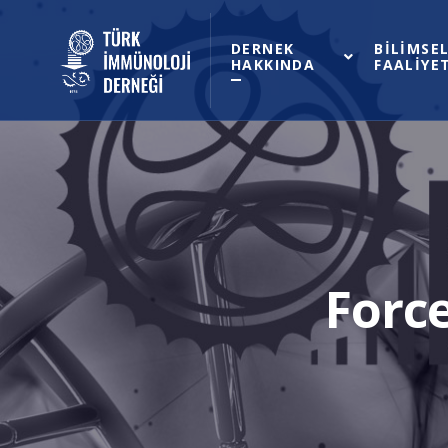
DERNEK
BİLİMSE
HAKKINDA
FAALİYE
Forc