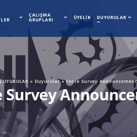
L
ÇALIŞMA
ÜYELİK
DUYURULAR
TLER
GRUPLARI
DUYURULAR
»
Duyurular
» Force Survey Announcemen
e Survey Announc