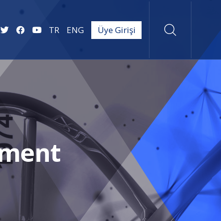
TR
ENG
Üye Girişi
t
ement